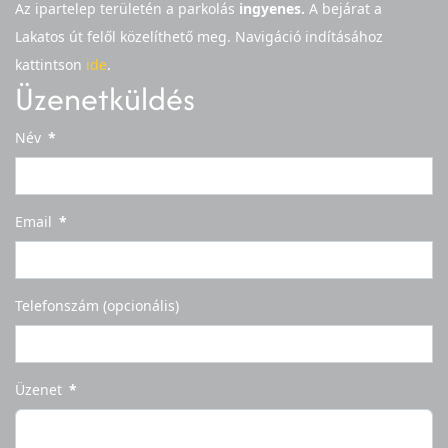
Az ipartelep területén a parkolás
ingyenes.
A bejárat a
Lakatos út felől közelíthető meg.
Navigáció indításához
kattintson
ide
.
Üzenetküldés
Név
*
Email
*
Telefonszám (opcionális)
Üzenet
*