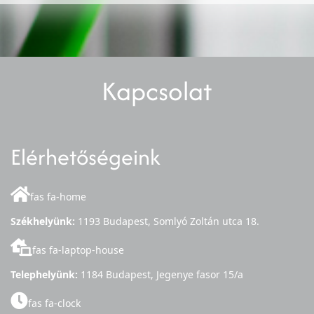
Kapcsolat
Elérhetőségeink
fas fa-home
Székhelyünk:
1193 Budapest, Somlyó Zoltán utca 18.
fas fa-laptop-house
Telephelyünk:
1184 Budapest, Jegenye fasor 15/a
fas fa-clock