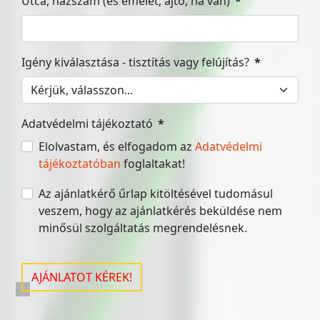
Utca, házszám (és emelet, ajtó, ha van)
*
Igény kiválasztása - tisztítás vagy felújítás?
*
Adatvédelmi tájékoztató
*
Elolvastam, és elfogadom az
Adatvédelmi
tájékoztatóban
foglaltakat!
Az ajánlatkérő űrlap kitöltésével tudomásul
veszem, hogy az ajánlatkérés beküldése nem
minősül szolgáltatás megrendelésnek.
AJÁNLATOT KÉREK!