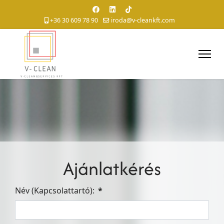
+36 30 609 78 90
iroda@v-cleankft.com
Ajánlatkérés
Név (Kapcsolattartó):
*