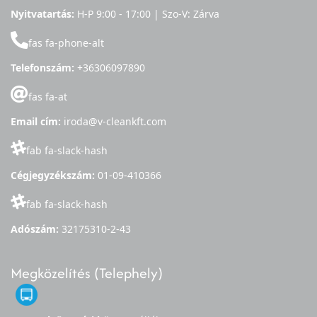
Nyitvatartás:
H-P 9:00 - 17:00 | Szo-V: Zárva
fas fa-phone-alt
Telefonszám:
+36306097890
fas fa-at
Email cím:
iroda@v-cleankft.com
fab fa-slack-hash
Cégjegyzékszám:
01-09-410366
fab fa-slack-hash
Adószám:
32175310-2-43
Megközelítés (Telephely)