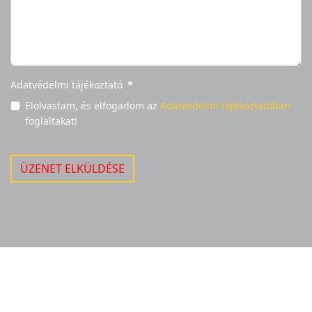
Adatvédelmi tájékoztató
*
Elolvastam, és elfogadom az
Adatvédelmi tájékoztatóban
foglaltakat!
ÜZENET ELKÜLDÉSE
© 2026 V-Clean & Services Kft. Webdesign by
FRIK