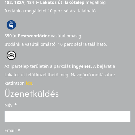
182, 182A, 184 ➤ Lakatos úti lakótelep
megállóig
Irodánk a megállótól 10 perc sétára található.
S50 ➤ Pestszentlőrinc
vasútállomásig
Irodánk a vasútállomástól 10 perc sétára található.
Az ipartelep területén a parkolás
ingyenes.
A bejárat a
Lakatos út felől közelíthető meg.
Navigáció indításához
kattintson
ide
.
Üzenetküldés
Név
*
Email
*