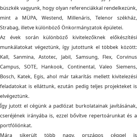
büszkék vagyunk, hogy olyan referenciákkal rendelkezünk,
mint a MÜPA, Westend, Millenáris, Telenor székház,
Strabag, illetve különböző Önkormányzatok épületei.
Az évek során különböző kivitelezőknek előkészítési
munkálatokat végeztünk, így jutottunk el többek között:
Kall, Sanmina, Astotec, Jabil, Samsung, Flex, Corvinus
Campus, SOTE, Hankook, Continental, Valeo Siemens,
Bosch, Katek, Egis, ahol már takarítás mellett kivitelezési
feladatokat is elláttunk, ezután pedig teljes projekteket is
elvégeztünk.
Így jutott el cégünk a padlózat burkolatainak javításának,
cseréjének irányába is, ezzel bővítve repertoárunkat és a
portfóliónkat.
Mára sikerült több nagy, országos céggel is