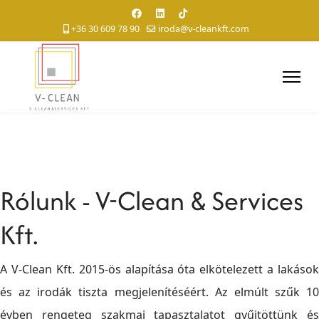
+36 30 609 78 90
iroda@v-cleankft.com
Rólunk - V-Clean & Services
Kft.
A V-Clean Kft. 2015-ös alapítása óta elkötelezett a lakások
és az irodák tiszta megjelenítéséért. Az elmúlt szűk 10
évben rengeteg szakmai tapasztalatot gyűjtöttünk és