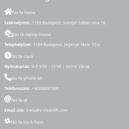
fas fa-home
Székhelyünk:
1193 Budapest, Somlyó Zoltán utca 18.
fas fa-laptop-house
Telephelyünk:
1184 Budapest, Jegenye fasor 15/a
fas fa-clock
Nyitvatartás:
H-P 9:00 - 17:00 | Szo-V: Zárva
fas fa-phone-alt
Telefonszám:
+36306097890
fas fa-at
Email cím:
iroda@v-cleankft.com
fab fa-slack-hash