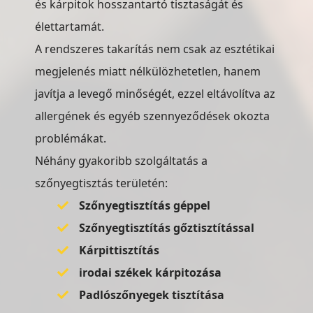
és kárpitok hosszantartó tisztaságát és
élettartamát.
A rendszeres takarítás nem csak az esztétikai
megjelenés miatt nélkülözhetetlen, hanem
javítja a levegő minőségét, ezzel eltávolítva az
allergének és egyéb szennyeződések okozta
problémákat.
Néhány gyakoribb szolgáltatás a
szőnyegtisztás területén:
Szőnyegtisztítás géppel
Szőnyegtisztítás gőztisztítással
Kárpittisztítás
irodai székek kárpitozása
Padlószőnyegek tisztítása