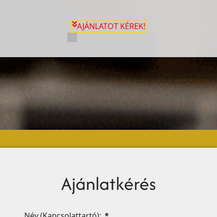
AJÁNLATOT KÉREK!
Ajánlatkérés
Név (Kapcsolattartó):
*