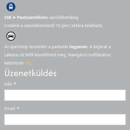
S50 ➤ Pestszentlőrinc
vasútállomásig
Irodánk a vasútállomástól 10 perc sétára található.
Az ipartelep területén a parkolás
ingyenes.
A bejárat a
Lakatos út felől közelíthető meg.
Navigáció indításához
kattintson
ide
.
Üzenetküldés
Név
*
Email
*