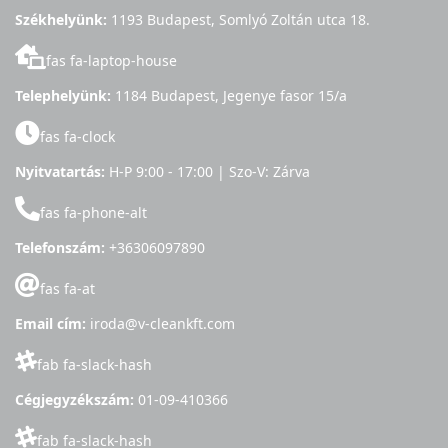
Székhelyünk:
1193 Budapest, Somlyó Zoltán utca 18.
fas fa-laptop-house
Telephelyünk:
1184 Budapest, Jegenye fasor 15/a
fas fa-clock
Nyitvatartás:
H-P 9:00 - 17:00 | Szo-V: Zárva
fas fa-phone-alt
Telefonszám:
+36306097890
fas fa-at
Email cím:
iroda@v-cleankft.com
fab fa-slack-hash
Cégjegyzékszám:
01-09-410366
fab fa-slack-hash