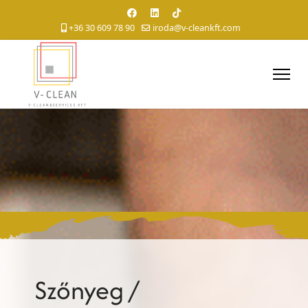
+36 30 609 78 90
iroda@v-cleankft.com
Szőnyeg /